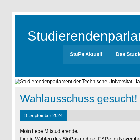
Skip
to
content
Studierendenparla
Studierendenparlament der TUHH
StuPa Aktuell
Das Studi
Wahlausschuss gesucht!
8. September 2024
Moin liebe Mitstudierende,
für die Wahlen des StuPas und der FSRe im November 