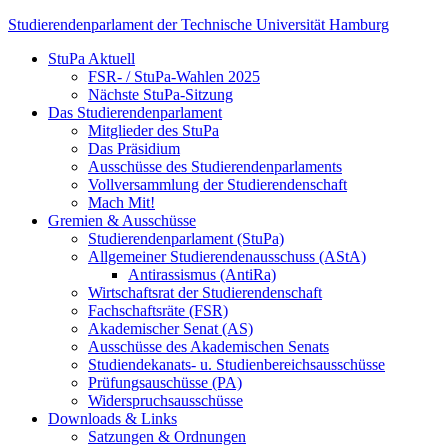
Skip
Studierendenparlament der Technische Universität Hamburg
to
StuPa Aktuell
content
Studierendenparlament der TUHH
FSR- / StuPa-Wahlen 2025
Nächste StuPa-Sitzung
Das Studierendenparlament
Mitglieder des StuPa
Das Präsidium
Ausschüsse des Studierendenparlaments
Vollversammlung der Studierendenschaft
Mach Mit!
Gremien & Ausschüsse
Studierendenparlament (StuPa)
Allgemeiner Studierendenausschuss (AStA)
Antirassismus (AntiRa)
Wirtschaftsrat der Studierendenschaft
Fachschaftsräte (FSR)
Akademischer Senat (AS)
Ausschüsse des Akademischen Senats
Studiendekanats- u. Studienbereichsausschüsse
Prüfungsauschüsse (PA)
Widerspruchsausschüsse
Downloads & Links
Satzungen & Ordnungen