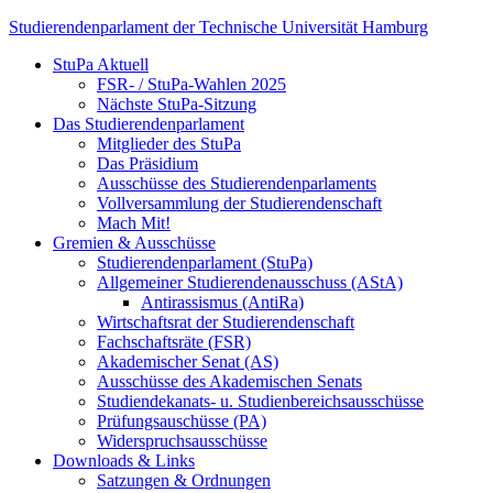
Skip
Studierendenparlament der Technische Universität Hamburg
to
StuPa Aktuell
content
Studierendenparlament der TUHH
FSR- / StuPa-Wahlen 2025
Nächste StuPa-Sitzung
Das Studierendenparlament
Mitglieder des StuPa
Das Präsidium
Ausschüsse des Studierendenparlaments
Vollversammlung der Studierendenschaft
Mach Mit!
Gremien & Ausschüsse
Studierendenparlament (StuPa)
Allgemeiner Studierendenausschuss (AStA)
Antirassismus (AntiRa)
Wirtschaftsrat der Studierendenschaft
Fachschaftsräte (FSR)
Akademischer Senat (AS)
Ausschüsse des Akademischen Senats
Studiendekanats- u. Studienbereichsausschüsse
Prüfungsauschüsse (PA)
Widerspruchsausschüsse
Downloads & Links
Satzungen & Ordnungen