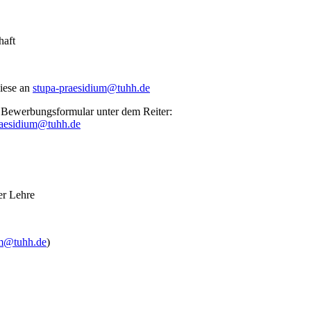
haft
diese an
stupa-praesidium@tuhh.de
in Bewerbungsformular unter dem Reiter:
raesidium@tuhh.de
er Lehre
um@tuhh.de
)