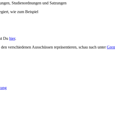
ungen, Studienordnungen und Satzungen
giert, wie zum Beispiel
est Du
hier
.
n den verschiedenen Ausschüssen repräsentieren, schau nach unter
Grem
zung