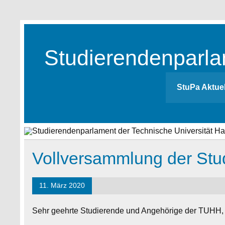
Skip
to
content
Studierendenparla
Studierendenparlament der TUHH
StuPa Aktuel
Vollversammlung der Stu
11. März 2020
Sehr geehrte Studierende und Angehörige der TUHH,