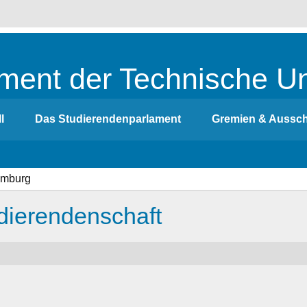
ment der Technische Un
l
Das Studierendenparlament
Gremien & Aussc
dierendenschaft