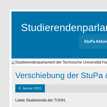
Skip
to
content
Studierendenparla
Studierendenparlament der TUHH
StuPa Aktuel
Verschiebung der StuPa
8. Januar 2021
Liebe Studierende der TUHH,