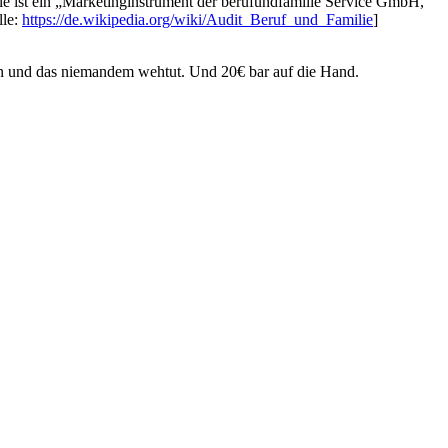
ule ist ein „Marketinginstrument der berufundfamilie Service GmbH,
lle:
https://de.wikipedia.org/wiki/Audit_Beruf_und_Familie
]
ren und das niemandem wehtut. Und 20€ bar auf die Hand.