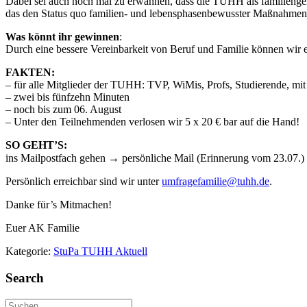
Dabei sei auch noch mal zu erwähnen, dass die TUHH als familiengere
das den Status quo familien- und lebensphasenbewusster Maßnahmen 
Was könnt ihr gewinnen
:
Durch eine bessere Vereinbarkeit von Beruf und Familie können wir e
FAKTEN:
– für alle Mitglieder der TUHH: TVP, WiMis, Profs, Studierende, mi
– zwei bis fünfzehn Minuten
– noch bis zum 06. August
– Unter den Teilnehmenden verlosen wir 5 x 20 € bar auf die Hand!
SO GEHT’S:
ins Mailpostfach gehen → persönliche Mail (Erinnerung vom 23.07.) 
Persönlich erreichbar sind wir unter
umfragefamilie@tuhh.de
.
Danke für’s Mitmachen!
Euer AK Familie
Kategorie:
StuPa TUHH Aktuell
Search
Suche