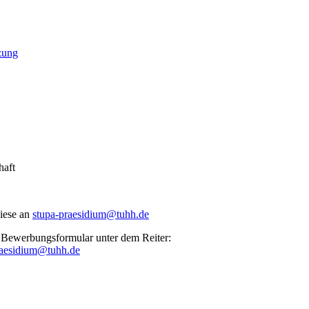
zung
haft
diese an
stupa-praesidium@tuhh.de
in Bewerbungsformular unter dem Reiter:
raesidium@tuhh.de