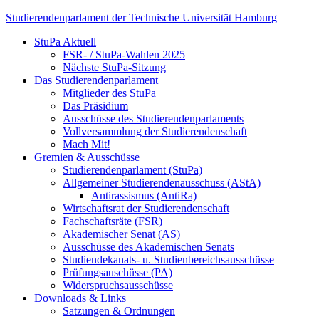
Skip
Studierendenparlament der Technische Universität Hamburg
to
StuPa Aktuell
content
Studierendenparlament der TUHH
FSR- / StuPa-Wahlen 2025
Nächste StuPa-Sitzung
Das Studierendenparlament
Mitglieder des StuPa
Das Präsidium
Ausschüsse des Studierendenparlaments
Vollversammlung der Studierendenschaft
Mach Mit!
Gremien & Ausschüsse
Studierendenparlament (StuPa)
Allgemeiner Studierendenausschuss (AStA)
Antirassismus (AntiRa)
Wirtschaftsrat der Studierendenschaft
Fachschaftsräte (FSR)
Akademischer Senat (AS)
Ausschüsse des Akademischen Senats
Studiendekanats- u. Studienbereichsausschüsse
Prüfungsauschüsse (PA)
Widerspruchsausschüsse
Downloads & Links
Satzungen & Ordnungen