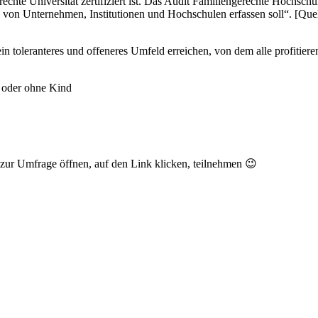
chte Universität zertifiziert ist. Das Audit Familiengerechte Hochsch
von Unternehmen, Institutionen und Hochschulen erfassen soll“. [Que
in toleranteres und offeneres Umfeld erreichen, von dem alle profitie
t oder ohne Kind
zur Umfrage öffnen, auf den Link klicken, teilnehmen 😉