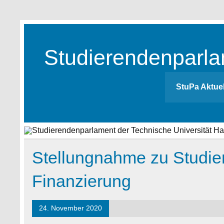
Skip
to
content
Studierendenparla
Studierendenparlament der TUHH
StuPa Aktuel
Stellungnahme zu Studie
Finanzierung
24. November 2020