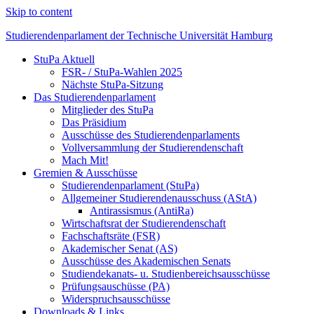
Skip to content
Studierendenparlament der Technische Universität Hamburg
StuPa Aktuell
Studierendenparlament der TUHH
FSR- / StuPa-Wahlen 2025
Nächste StuPa-Sitzung
Das Studierendenparlament
Mitglieder des StuPa
Das Präsidium
Ausschüsse des Studierendenparlaments
Vollversammlung der Studierendenschaft
Mach Mit!
Gremien & Ausschüsse
Studierendenparlament (StuPa)
Allgemeiner Studierendenausschuss (AStA)
Antirassismus (AntiRa)
Wirtschaftsrat der Studierendenschaft
Fachschaftsräte (FSR)
Akademischer Senat (AS)
Ausschüsse des Akademischen Senats
Studiendekanats- u. Studienbereichsausschüsse
Prüfungsauschüsse (PA)
Widerspruchsausschüsse
Downloads & Links