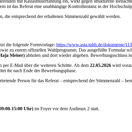
erenden mit Rassismuserfahrung ein, wirkt gegen strukturelle Benachtei
em ist das Referat eine unabhängige Kontrollinstanz in der Hochschulpo
son, die entsprechend der erhaltenen Stimmenzahl gewählt werden.
utzt die folgende Formvorlage:
https://www.asta.tuhh.de/dokumente/11
ie zu eurem offiziellen Wahlprogramm. Das ausgefüllte Formular schi
Maja Meiser)
abholen und dort wieder abgeben. Bewerbungsschluss ist 
n per E-Mail über die weiteren Schritte. Ab dem
22.05.2026
wird vorau
ltet ihr nach Ende der Bewerbungsphase.
rtretende Person für das Referat – entsprechend der Stimmenzahl – bes
09:00-15:00 Uhr)
im Foyer vor dem Audimax 2 statt.