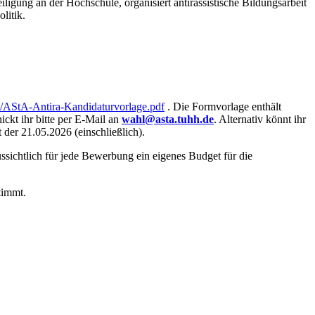
ligung an der Hochschule, organisiert antirassistische Bildungsarbeit
litik.
3/AStA-Antira-Kandidaturvorlage.pdf
. Die Formvorlage enthält
ckt ihr bitte per E-Mail an
wahl@asta.tuhh.de
. Alternativ könnt ihr
der 21.05.2026 (einschließlich).
ssichtlich für jede Bewerbung ein eigenes Budget für die
timmt.