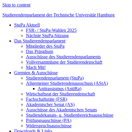
Skip to content
Studierendenparlament der Technische Universität Hamburg
StuPa Aktuell
Studierendenparlament der TUHH
FSR- / StuPa-Wahlen 2025
Nächste StuPa-Sitzung
Das Studierendenparlament
Mitglieder des StuPa
Das Präsidium
Ausschüsse des Studierendenparlaments
Vollversammlung der Studierendenschaft
Mach Mit!
Gremien & Ausschüsse
Studierendenparlament (StuPa)
Allgemeiner Studierendenausschuss (AStA)
Antirassismus (AntiRa)
Wirtschaftsrat der Studierendenschaft
Fachschaftsräte (FSR)
Akademischer Senat (AS)
Ausschüsse des Akademischen Senats
Studiendekanats- u. Studienbereichsausschüsse
Prüfungsauschüsse (PA)
Widerspruchsausschüsse
Downloads & Links