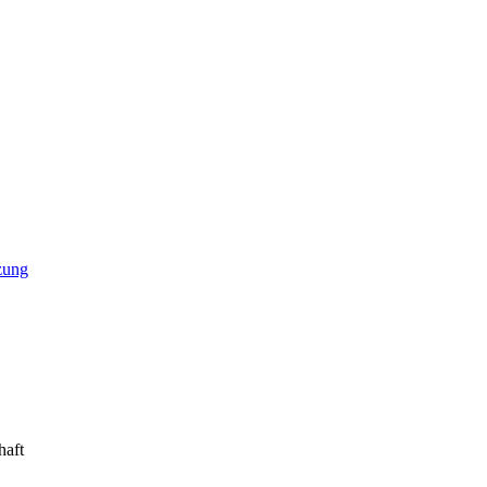
zung
haft